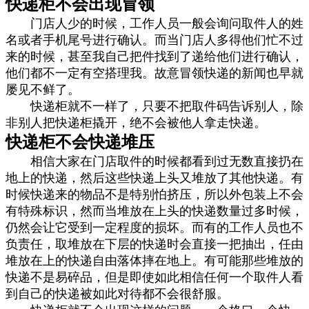
快递柜不会出现冒领
门店人少的时候，工作人员一般会询问取件人的姓
名或者手机尾号进行确认。而当门店人多得他们忙不过
来的时候，甚至我自己把件找到了递给他们进行确认，
他们都不一定有空搭理我。故意冒领快递的新闻也早就
屡见不鲜了。
快递柜就不一样了，只要不把取件码告诉别人，除
非别人把快递柜撬开，绝不会被他人拿走快递。
快递柜不会快递堆压
相信大家在门店取件的时候都看到过无数直接扔在
地上的快递，然后这些快递上头又堆放了其他快递。有
时候快递来的物品不是特别怕挤压，所以外包装上不会
有特殊标识，然而当堆放在上头的快递数量过多时候，
仍然会让它受到一定程度的损坏。而有的工作人员也不
负责任，取堆放在下层的快递时会直接一把抽出，任由
堆放在上的快递自由落体摔在地上。有可能那些堆放的
快递不是易碎品，但是即使如此相信任何一个取件人看
到自己的快递被如此对待都不会很舒服。